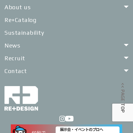
About us
Re+Catalog
Sustainability
News
Recruit
Contact
<< PAGE TOP
展示会・イベントのプロへ
Privacy Policy
60秒で