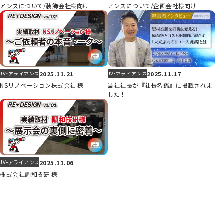
アンスについて/装飾会社様向け
アンスについて/企画会社様向け
2025.11.21
2025.11.17
JV•アライアンス
JV•アライアンス
NSリノベーション株式会社 様
当社社長が『社長名鑑』に掲載されま
した！
2025.11.06
JV•アライアンス
株式会社調和技研 様